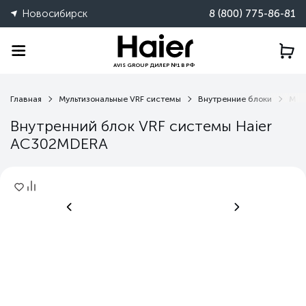
Новосибирск
8 (800) 775-86-81
AVIS GROUP ДИЛЕР №1 В РФ
Главная
Мультизональные VRF системы
Внутренние блоки
MDE
Внутренний блок VRF системы Haier
AC302MDERA