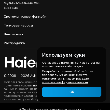
Мультизональные VRF
системы
Системы чиллер-фанкойл
Тепловые насосы
Вентиляция
Распродажа
Используем куки
Оставаясь с нами, вы соглашаетесь на
использование файлов куки.
Подробно с политикой обработки
персональных данных, можете
© 2008 — 2026 Avis group.
Карта сайта
ознакомиться в нашем разделе
Оставляя свои данные в любой форме на сайте, вы даете согласие и
политика конфиденциальности
принимаете условия
политики
в отношении обработки персональных
данных. Информация на данном сайте носит ознакомительный
ОК
характер и не является публичной офертой, определяемой
положениями Статьи 437(2) ГК РФ. Существенную для вас
информацию уточняйте у наших менеджеров.
⚡
Подбор техники
для вашего проекта