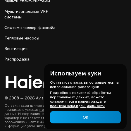
Мульти сплит-системы
Мультизональные VRF
системы
Системы чиллер-фанкойл
Тепловые насосы
Вентиляция
Распродажа
Используем куки
Оставаясь с нами, вы соглашаетесь на
использование файлов куки.
Подробно с политикой обработки
персональных данных, можете
© 2008 — 2026 Avis group.
Карта сайта
ознакомиться в нашем разделе
Оставляя свои данные в любой форме на сайте, вы даете согласие и
политика конфиденциальности
принимаете условия
политики
в отношении обработки персональных
данных. Информация на данном сайте носит ознакомительный
ОК
характер и не является публичной офертой, определяемой
положениями Статьи 437(2) ГК РФ. Существенную для вас
информацию уточняйте у наших менеджеров.