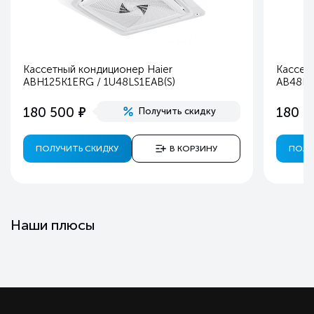
Кассетный кондиционер Haier
Кассет
ABH125K1ERG / 1U48LS1EAB(S)
AB48ES1
е
180 500
180 5
Получить скидку
ПОЛУЧИТЬ СКИДКУ
В КОРЗИНУ
ПОЛУ
Наши плюсы