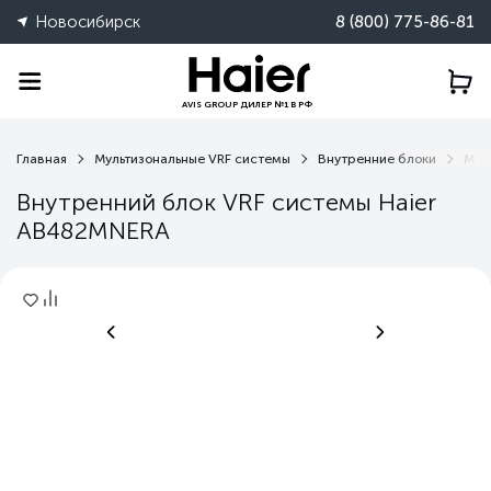
Новосибирск
8 (800) 775-86-81
AVIS GROUP ДИЛЕР №1 В РФ
Главная
Мультизональные VRF системы
Внутренние блоки
MNE
Внутренний блок VRF системы Haier
AB482MNERA