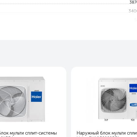
387
340
5
-10 — 4
0 — 2
7
96
37
95
Охлаждение и обогре
Ест
Ест
Ест
3 год
Наружный блок мульти сплит-систем
лок мульти сплит-системы
Наружный блок мульти спли
Hai