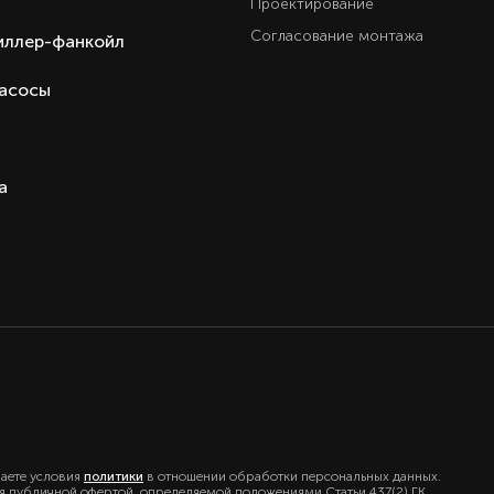
Проектирование
Согласование монтажа
иллер-фанкойл
насосы
а
маете условия
политики
в отношении обработки персональных данных.
ся публичной офертой, определяемой положениями Статьи 437(2) ГК