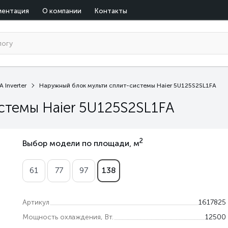
ментация
О компании
Контакты
A Inverter
Наружный блок мульти сплит-системы Haier 5U125S2SL1FA
стемы Haier 5U125S2SL1FA
2
Выбор модели по площади, м
61
77
97
138
Артикул
1617825
Мощность охлаждения, Вт.
12500