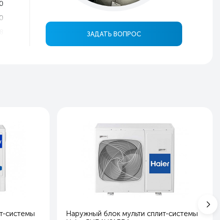
0
0
8
ЗАДАТЬ ВОПРОС
6
4
9
5
0
0
в
ь
ь
ь
а
ы
т-системы
Наружный блок мульти сплит-системы
er