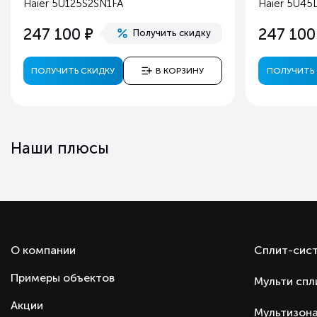
Haier 5U125S2SN1FA
Haier 5U45
Страна производства
е
247 100
247 100
Получить скидку
Страна бренда
ПОЛУЧИТЬ СКИДКУ
В КОРЗИНУ
ПОЛУЧИТЬ 
Наши плюсы
О компании
Сплит-сис
Примеры объектов
Мульти спл
Акции
Мультизона