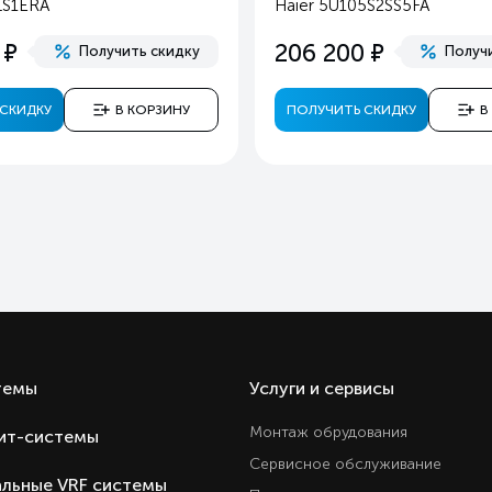
LS1ERA
Haier 5U105S2SS5FA
Кита
е
е
206 200
Получить скидку
Получ
Кита
СКИДКУ
В КОРЗИНУ
ПОЛУЧИТЬ СКИДКУ
В
темы
Услуги и сервисы
Монтаж обрудования
ит-системы
Сервисное обслуживание
льные VRF системы