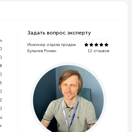
Задать вопрос эксперту
ь
Инженер отдела продаж
0
Булычев Роман
12 отзывов
0
8
0
5
0
2
0
Гц
+