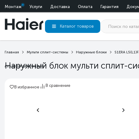
Монтаж
Услуги
Доставка
Оплата
Гарантия
Доку
Каталог
товаров
Главная
Мульти сплит-системы
Наружные блоки
S1ERA L5(L1)F
Наружный блок мульти сплит-си
AVIS GROUP ДИЛЕР №1 В РФ
В сравнение
В избранное