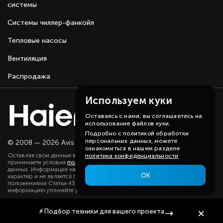
системы
Системы чиллер-фанкойл
Тепловые насосы
Вентиляция
Распродажа
Используем куки
Оставаясь с нами, вы соглашаетесь на
использование файлов куки.
Подробно с политикой обработки
персональных данных, можете
© 2008 — 2026 Avis group.
Карта сайта
ознакомиться в нашем разделе
Оставляя свои данные в любой форме на сайте, вы даете согласие и
политика конфиденциальности
принимаете условия
политики
в отношении обработки персональных
данных. Информация на данном сайте носит ознакомительный
ОК
характер и не является публичной офертой, определяемой
положениями Статьи 437(2) ГК РФ. Существенную для вас
информацию уточняйте у наших менеджеров.
⚡
Подбор техники
для вашего проекта