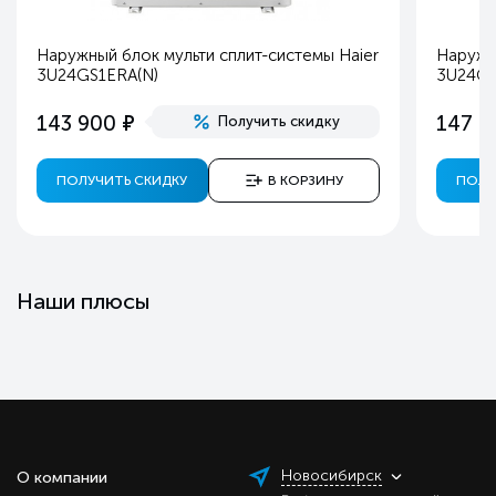
Наружный блок мульти сплит-системы Haier
Наружны
3U24GS1ERA(N)
3U24G
е
143 900
147 2
Получить скидку
ПОЛУЧИТЬ СКИДКУ
В КОРЗИНУ
ПОЛУ
Наши плюсы
Новосибирск
О компании