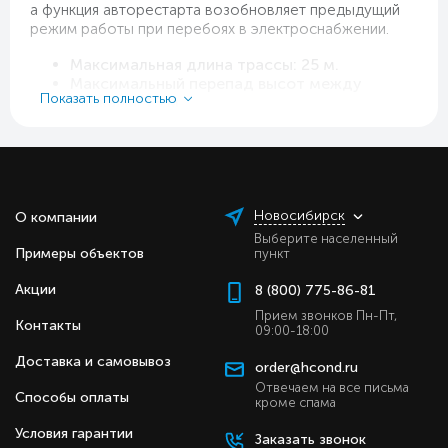
а функция авторестарта возобновляет предыдущий
режим работы при перебоях в электроснабжении.
Максимальная длина трассы: 25 м.
Максимальный перепад высот между
Показать полностью
блоками: 15 м.
Инверторный двигатель и передовой
уровень энергоэффективности.
Режим тихой работы «Quiet» позволяет
снизить уровень шума внутреннего блока
кондиционера на 3 дБ. Это особенно
полезно, если кондиционер установлен в
Новосибирск
О компании
спальне или детской комнате.
Выберите населенный
Примеры объектов
Настраиваемый автоматический режим
пункт
позволяет кондиционеру самостоятельно
Акции
8 (800) 775-86-81
выбирать режим работы в зависимости от
температуры и влажности.
Прием звонков Пн-Пт,
Контакты
Антибактериальный фильтр, который
09:00-18:00
очищает воздух от пыли, аллергенов и
Доставка и самовывоз
других вредных частиц.
order@hcond.ru
Функция подмеса воздуха позволяет
Отвечаем на все письма
Способы оплаты
кроме спама
добавлять свежий воздух в уже
существующий воздушный поток.
Условия гарантии
Заказать звонок
4-направленный воздушный поток для