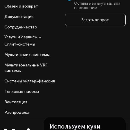
Оставьте заявку и мы вам
обеспечения равномерного охлаждения или
Обмен и возврат
перезвоним
обогрева воздуха.
Дренажный насос для отвода конденсата.
Документация
Задать вопрос
Широкий диапазон напряжения.
Авторестарт, 24-часовой таймер.
Сотрудничество
Антикоррозийная защита Blue Fin.
Услуги и сервисы
Сплит-системы
Мульти сплит-системы
Мультизональные VRF
системы
Системы чиллер-фанкойл
Тепловые насосы
Вентиляция
Распродажа
Используем куки