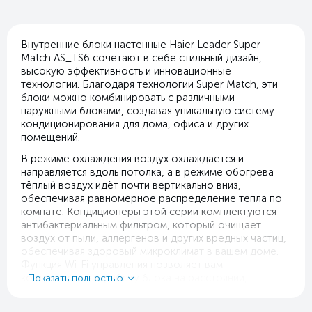
Внутренние блоки настенные Haier Leader Super
Match AS_TS6 сочетают в себе стильный дизайн,
высокую эффективность и инновационные
технологии. Благодаря технологии Super Match, эти
блоки можно комбинировать с различными
наружными блоками, создавая уникальную систему
кондиционирования для дома, офиса и других
помещений.
В режиме охлаждения воздух охлаждается и
направляется вдоль потолка, а в режиме обогрева
тёплый воздух идёт почти вертикально вниз,
обеспечивая равномерное распределение тепла по
комнате. Кондиционеры этой серии комплектуются
антибактериальным фильтром, который очищает
воздух от пыли, аллергенов и других вредных частиц,
обеспечивая здоровый микроклимат в вашем доме.
Функция Wi-Fi управления позволяет вам
контролировать работу блока на расстоянии,
Показать полностью
используя специальное приложение на смартфоне или
планшете. Это даёт возможность заранее