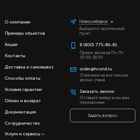
подготовить помещение к вашему приходу, установив
нужную температуру и режим работы.
Внутренние блоки настенные Haier Leader Super
Новосибирск
О компании
Match AS_TS6 имеют следующие особенности:
Выберите населенный
Примеры объектов
пункт
Выполнены в классическом стиле, который
будет эстетично смотреться в любом
Акции
8 (800) 775-86-81
интерьере.
Прием звонков Пн-Пт,
Низкий уровень шума позволяет использовать
Контакты
09:00-18:00
кондиционеры в детских и спальных комнатах.
Функция «Тёплый старт» предотвращает
Доставка и самовывоз
order@hcond.ru
подачу холодного воздуха в начале работы
Отвечаем на все письма
блока в режиме обогрева, обеспечивая
Способы оплаты
кроме спама
плавный и равномерный нагрев помещения.
Условия гарантии
Режим «Комфортный сон» создаёт
Заказать звонок
оптимальные условия для отдыха,
Оставьте заявку и мы вам
Обмен и возврат
поддерживая оптимальную температуру в
перезвоним
течение всей ночи.
Документация
Режим «Турбо» позволяет быстро достичь
Задать вопрос
заданных параметров благодаря работе
Сотрудничество
вентилятора на высокой скорости.
Технология Super Match позволяет
Услуги и сервисы
комбинировать настенные блоки с