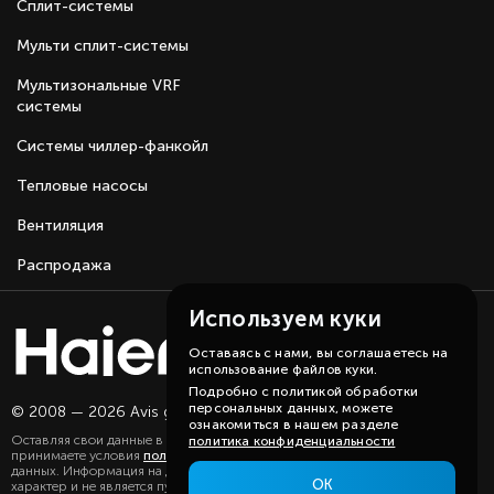
Сплит-системы
различными наружными блоками, создавая
уникальную систему кондиционирования,
Мульти сплит-системы
идеально подходящую для вашего помещения.
Антибактериальный фильтр: очищает воздух от
Мультизональные VRF
аллергенов, вирусов и бактерий, выполняя
системы
функцию «три в одном».
Системы чиллер-фанкойл
Тепловые насосы
Вентиляция
Распродажа
Используем куки
Оставаясь с нами, вы соглашаетесь на
использование файлов куки.
Подробно с политикой обработки
персональных данных, можете
© 2008 — 2026 Avis group.
Карта сайта
ознакомиться в нашем разделе
Оставляя свои данные в любой форме на сайте, вы даете согласие и
политика конфиденциальности
принимаете условия
политики
в отношении обработки персональных
данных. Информация на данном сайте носит ознакомительный
ОК
характер и не является публичной офертой, определяемой