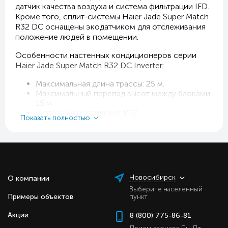
датчик качества воздуха и система фильтрации IFD.
Кроме того, сплит-системы Haier Jade Super Match
R32 DC оснащены экодатчиком для отслеживания
положение людей в помещении.
Особенности настенных кондиционеров серии
Haier Jade Super Match R32 DC Inverter:
Максимальная длина трассы: 25 м.
Максимальный перепад высот между блоками:
15 м.
Используют хладагент R32.
Показать полностью
Оборудованы датчиком качества воздуха и
фильтром IFD, включающий более 8616
пористых отверстий, которые эффективно
улавливают частицы пыли.
Интеллектуальный датчик (с углом
обнаружения до 120 градусов и дальностью
Новосибирск
О компании
действия до 8 метров), отслеживающий
положение людей в помещении, позволяет
Выберите населенный
Примеры объектов
пункт
повысить эффективность
кондиционирования, экономя при этом до
Акции
8 (800) 775-86-81
36% электрической энергии.