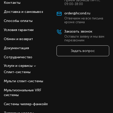
Активировав функцию Steri Clean,
Прием звонков Пн-Пт,
Контакты
09:00-18:00
теплообменник нагревается до 56 °C в
течение получаса, что позволяет убить до 99%
Доставка и самовывоз
order@hcond.ru
вирусов и бактерий на его поверхности.
Отвечаем на все письма
Могут работать на обогрев даже при низких
Способы оплаты
кроме спама
температурах (до -25 °С).
Поддерживают функции подачи объемного
Условия гарантии
Заказать звонок
воздушного потока, комфортного сна,
Оставьте заявку и мы вам
таймера, авторестарта, самодиагностики и
Обмен и возврат
перезвоним
самоочистки.
Документация
Управляются с ПДУ и по Wi-Fi через
Задать вопрос
приложение EVO.
Сотрудничество
Оснащены информационным дисплеем.
Услуги и сервисы
Сплит-системы
Мульти сплит-системы
Мультизональные VRF
системы
Системы чиллер-фанкойл