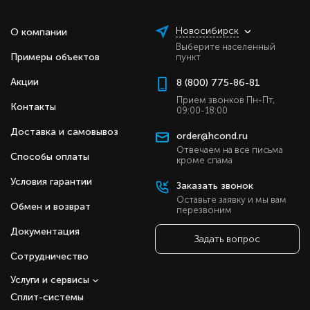
климатическое оборудование комплектуется
встроенным Wi-fi.
Новосибирск
О компании
Настенные сплит-системы Haier Coral 2024 (не
Выберите населенный
Примеры объектов
инвертор) имеют следующие особенности:
пункт
Акции
Максимальная длина трассы: 25 м.
8 (800) 775-86-81
Максимальный перепад высот между блоками:
Прием звонков Пн-Пт,
Контакты
15 м.
09:00-18:00
Инверторный компрессор.
Доставка и самовывоз
Передовой класс энергоэффективности.
order@hcond.ru
Поддержка удаленного управления по Wi-Fi
Отвечаем на все письма
Способы оплаты
кроме спама
(Evo).
Самодиагностика, самоочистка и
Условия гарантии
Заказать звонок
автоматическая стерилизация внутреннего
Оставьте заявку и мы вам
блока.
Обмен и возврат
перезвоним
Объемный воздушный поток.
Работа на обогрев до -15 °С.
Документация
Задать вопрос
Несколько скоростей работы вентилятора
внутреннего блока.
Сотрудничество
Функция "I Feel" и режим локального
Услуги и сервисы
комфорта.
Интенсивный турборежим.
Сплит-системы
Тихая работа внутреннего блока.