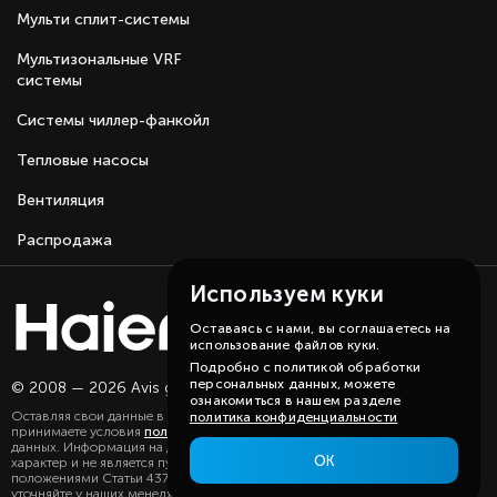
24-часовой программируемый таймер.
Мульти сплит-системы
Здоровый и чистый воздух с 2 фильтрами 3в1.
Антикоррозийное покрытие теплообменников
Мультизональные VRF
Blue Fin.
системы
Автоматический перезапуск внутреннего
Системы чиллер-фанкойл
блока при перепадах напряжения.
Тепловые насосы
Вентиляция
Распродажа
Используем куки
Оставаясь с нами, вы соглашаетесь на
использование файлов куки.
Подробно с политикой обработки
персональных данных, можете
© 2008 — 2026 Avis group.
Карта сайта
ознакомиться в нашем разделе
Оставляя свои данные в любой форме на сайте, вы даете согласие и
политика конфиденциальности
принимаете условия
политики
в отношении обработки персональных
данных. Информация на данном сайте носит ознакомительный
ОК
характер и не является публичной офертой, определяемой
положениями Статьи 437(2) ГК РФ. Существенную для вас информацию
уточняйте у наших менеджеров.