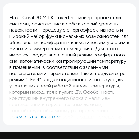
Haier Coral 2024 DC Inverter - инверторные сплит-
системы, сочетающие в себе высокий уровень
надежности, передовую энергоэффективность и
широкий набор функциональных возможностей для
обеспечения комфортных климатических условий в
жилых и коммерческих помещениях. Для этого
имеется предустановленный режим комфортного
сна, автоматически контролирующий температуру
в помещении, в соответствии с заданными
пользователями параметрами. Также предусмотрен
режим "I Feel", когда кондиционер использует для
управления своей работой датчик температуры,
который находится в пульте ДУ. Особенность
конструкции внутреннего блока с наличием
вертикальных и горизонтальных жалюзи,
способствует объемному распределению
воздушного потока по всей площади помещения.
Показать полностью
При этом кондиционер является одним из самых
тихих в отрасли. Управлять работой кондиционера
можно как с пульта ДУ, так и со смартфона, так как